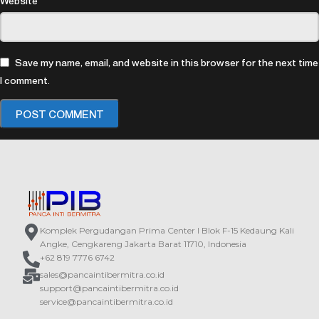
Website
Save my name, email, and website in this browser for the next time
I comment.
Komplek Pergudangan Prima Center I Blok F-15 Kedaung Kali
Angke, Cengkareng Jakarta Barat 11710, Indonesia
+62 819 7776 6742
sales@pancaintibermitra.co.id
support@pancaintibermitra.co.id
service@pancaintibermitra.co.id