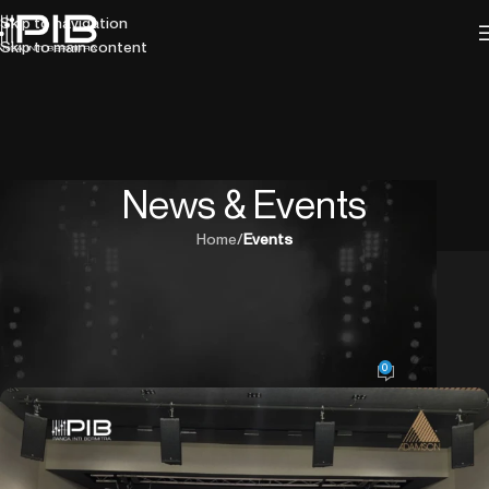
Skip to navigation
Skip to main content
News & Events
Home
/
Events
EVENTS
Adamson 2-Day Certified Array
Intelligence Software Training
0
Panca Inti Bermitra
On June 26, 2026