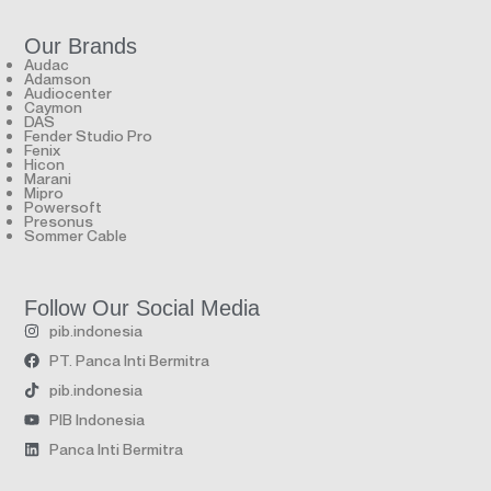
Our Brands
Audac
Adamson
Audiocenter
Caymon
DAS
Fender Studio Pro
Fenix
Hicon
Marani
Mipro
Powersoft
Presonus
Sommer Cable
Follow Our Social Media
pib.indonesia
PT. Panca Inti Bermitra
pib.indonesia
PIB Indonesia
Panca Inti Bermitra