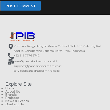
Komplek Pergudangan Prima Center I Blok F-15 Kedaung Kali
Angke, Cengkareng Jakarta Barat 11710, Indonesia
+62 819 7776 6742
sales@pancaintibermitra.co.id
support@pancaintibermitra.co.id
service@pancaintibermitra.co.id
Explore Site
Home
About Us
Brands
Projects
News & Events
Contact Us