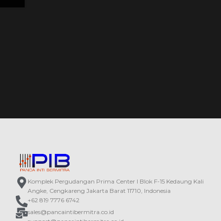
Komplek Pergudangan Prima Center I Blok F-15 Kedaung Kali
Angke, Cengkareng Jakarta Barat 11710, Indonesia
+62 819 7776 6742
sales@pancaintibermitra.co.id